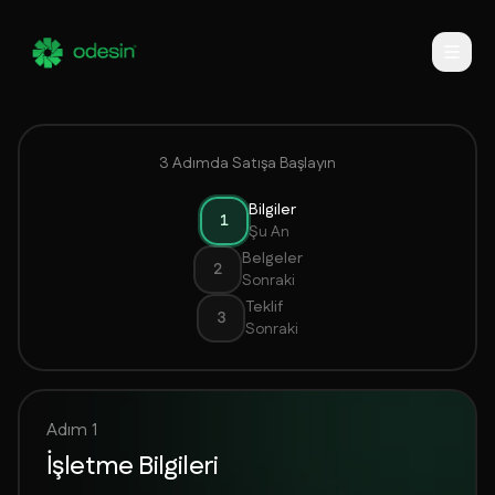
İşletme Başvurusu
3 Adımda Satışa Başlayın
Bilgiler
1
Şu An
Belgeler
2
Sonraki
Teklif
3
Sonraki
Adım 1
İşletme Bilgileri