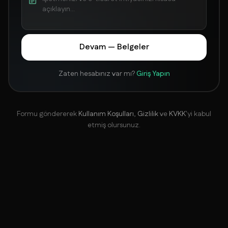
Devam — Belgeler
Zaten hesabınız var mı?
Giriş Yapın
Formu göndererek
Kullanım Koşulları
,
Gizlilik
ve
KVKK
'yi kabul
etmiş olursunuz.