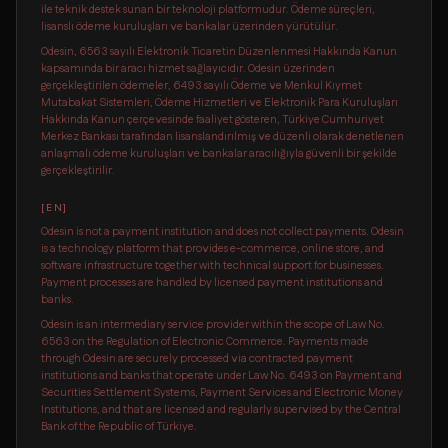
ile teknik destek sunan bir teknoloji platformudur. Ödeme süreçleri,
lisanslı ödeme kuruluşları ve bankalar üzerinden yürütülür.
Odesin, 6563 sayılı Elektronik Ticaretin Düzenlenmesi Hakkında Kanun
kapsamında bir aracı hizmet sağlayıcıdır. Odesin üzerinden
gerçekleştirilen ödemeler, 6493 sayılı Ödeme ve Menkul Kıymet
Mutabakat Sistemleri, Ödeme Hizmetleri ve Elektronik Para Kuruluşları
Hakkında Kanun çerçevesinde faaliyet gösteren, Türkiye Cumhuriyet
Merkez Bankası tarafından lisanslandırılmış ve düzenli olarak denetlenen
anlaşmalı ödeme kuruluşları ve bankalar aracılığıyla güvenli bir şekilde
gerçekleştirilir.
[
EN
]
Odesin is not a payment institution and does not collect payments. Odesin
is a technology platform that provides e-commerce, online store, and
software infrastructure together with technical support for businesses.
Payment processes are handled by licensed payment institutions and
banks.
Odesin is an intermediary service provider within the scope of Law No.
6563 on the Regulation of Electronic Commerce. Payments made
through Odesin are securely processed via contracted payment
institutions and banks that operate under Law No. 6493 on Payment and
Securities Settlement Systems, Payment Services and Electronic Money
Institutions, and that are licensed and regularly supervised by the Central
Bank of the Republic of Türkiye.